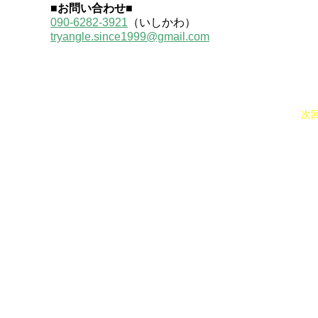
■お問い合わせ■
090-6282-3921
（いしかわ）
tryangle.since1999@gmail.com
​TRY-ANGLE
ホーム
次
©TRY-ANGLE since1999