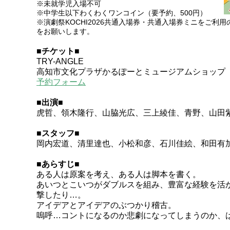
※未就学児入場不可
※中学生以下わくわくワンコイン（要予約、500円）
​※演劇祭KOCHI2026共通入場券・共通入場券ミニをご
をお願いします。
■チケット■
TRY-ANGLE
​高知市文化プラザかるぽーとミュージアムショップ
予約フォーム
■出演■
虎哲、領木隆行、山脇光広、三上綾佳、青野、山田
■スタッフ■
岡内宏道、清里達也、小松和彦、石川佳絵、和田有
■あらすじ■
​ある人は原案を考え、ある人は脚本を書く。
あいつとこいつがダブルスを組み、豊富な経験を活
撃したり…。
アイデアとアイデアのぶつかり稽古。
嗚呼…コントになるのか悲劇になってしまうのか、