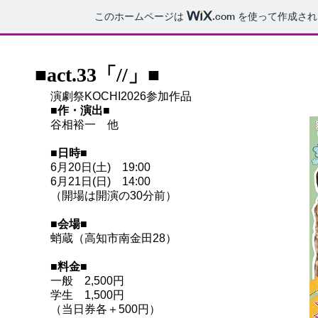
このホームページは
.com
を使って作成され
■act.33「//」■
演劇祭KOCHI2026参加作品​​
■作・演出■
谷相裕一 他
■日時■
6月20日(土) 19:00
6月21日(日) 14:00
​（開場は開演の30分前）
■会場■
蛸蔵（高知市南金田28）
■料金■
一般 2,500円
学生 1,500円
（当日券各＋500円）